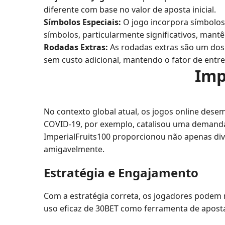
diferente com base no valor de aposta inicial.
Símbolos Especiais:
O jogo incorpora símbolos
símbolos, particularmente significativos, mant
Rodadas Extras:
As rodadas extras são um dos
sem custo adicional, mantendo o fator de entr
Imp
No contexto global atual, os jogos online des
COVID-19, por exemplo, catalisou uma demanda
ImperialFruits100 proporcionou não apenas di
amigavelmente.
Estratégia e Engajamento
Com a estratégia correta, os jogadores podem
uso eficaz de 30BET como ferramenta de aposta 