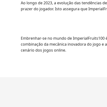
Ao longo de 2023, a evolução das tendências de
prazer do jogador. Isto assegura que ImperialF
Embrenhar-se no mundo de ImperialFruits100 é 
combinação da mecânica inovadora do jogo e a 
cenário dos jogos online.