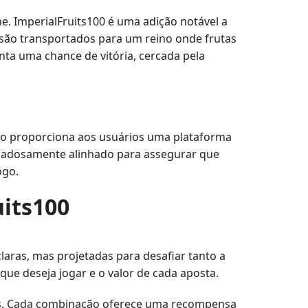
e. ImperialFruits100 é uma adição notável a
 são transportados para um reino onde frutas
enta uma chance de vitória, cercada pela
ção proporciona aos usuários uma plataforma
idadosamente alinhado para assegurar que
ogo.
uits100
laras, mas projetadas para desafiar tanto a
que deseja jogar e o valor de cada aposta.
das. Cada combinação oferece uma recompensa