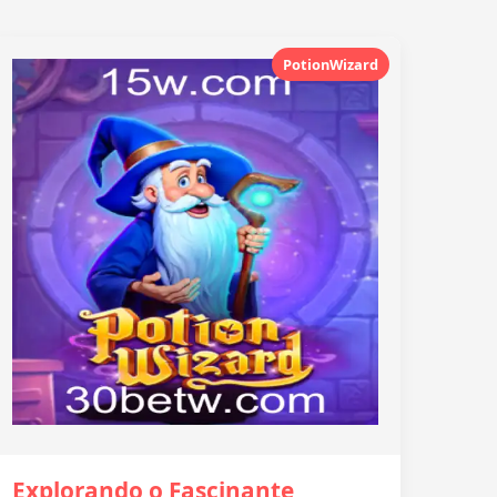
PotionWizard
Explorando o Fascinante