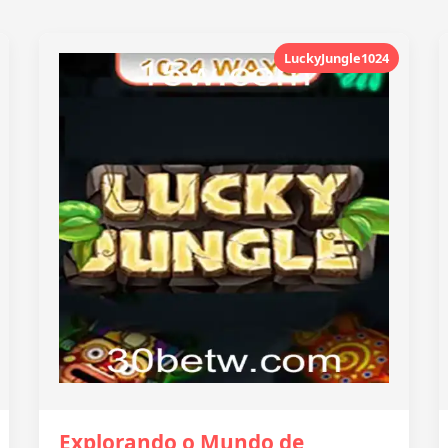
LuckyJungle1024
Explorando o Mundo de