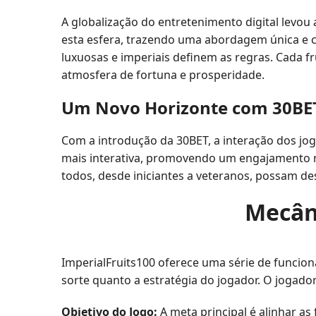
A globalização do entretenimento digital levou
esta esfera, trazendo uma abordagem única e ca
luxuosas e imperiais definem as regras. Cada fr
atmosfera de fortuna e prosperidade.
Um Novo Horizonte com 30BE
Com a introdução da 30BET, a interação dos jo
mais interativa, promovendo um engajamento m
todos, desde iniciantes a veteranos, possam de
Mecâni
ImperialFruits100 oferece uma série de funcion
sorte quanto a estratégia do jogador. O jogador
Objetivo do Jogo:
A meta principal é alinhar 