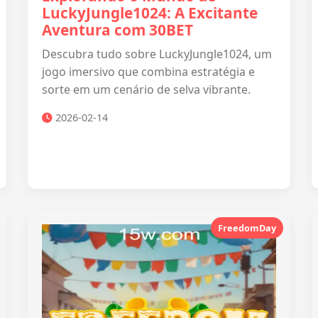
LuckyJungle1024: A Excitante
Aventura com 30BET
Descubra tudo sobre LuckyJungle1024, um
jogo imersivo que combina estratégia e
sorte em um cenário de selva vibrante.
2026-02-14
FreedomDay