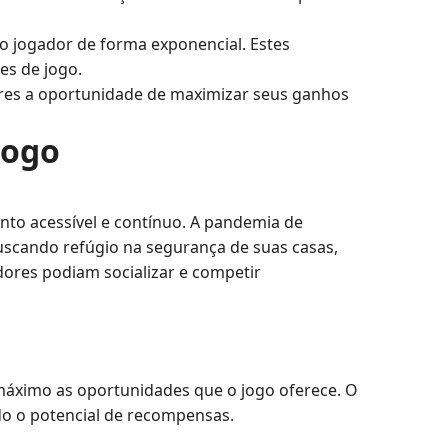
 jogador de forma exponencial. Estes
es de jogo.
ores a oportunidade de maximizar seus ganhos
Jogo
nto acessível e contínuo. A pandemia de
scando refúgio na segurança de suas casas,
ores podiam socializar e competir
máximo as oportunidades que o jogo oferece. O
do o potencial de recompensas.