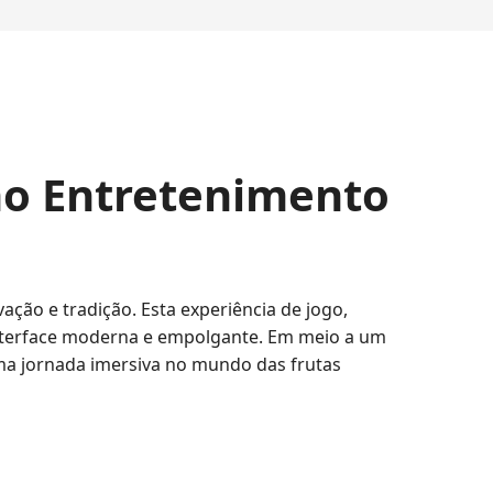
no Entretenimento
ção e tradição. Esta experiência de jogo,
interface moderna e empolgante. Em meio a um
a jornada imersiva no mundo das frutas