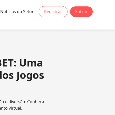
Notícias do Setor
Registrar
Entrar
0BET: Uma
dos Jogos
ão e diversão. Conheça
nto virtual.