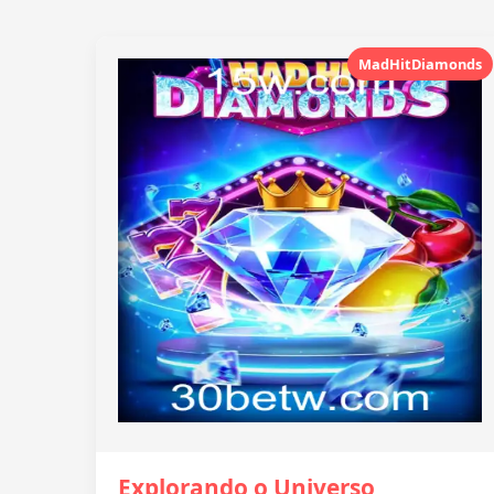
MadHitDiamonds
Explorando o Universo