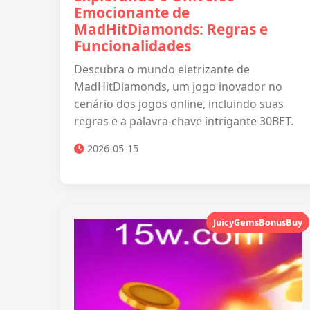
Emocionante de
MadHitDiamonds: Regras e
Funcionalidades
Descubra o mundo eletrizante de
MadHitDiamonds, um jogo inovador no
cenário dos jogos online, incluindo suas
regras e a palavra-chave intrigante 30BET.
2026-05-15
JuicyGemsBonusBuy