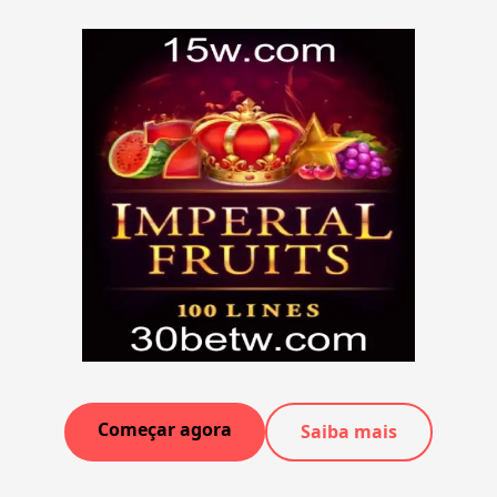
Começar agora
Saiba mais