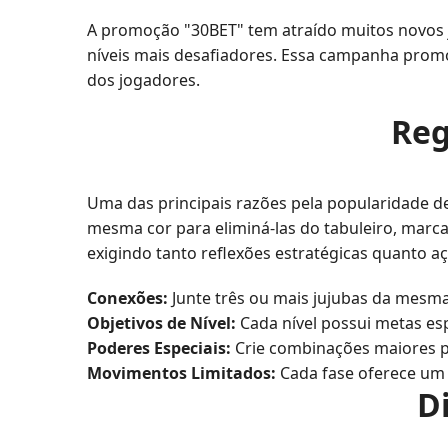
A promoção "30BET" tem atraído muitos novos 
níveis mais desafiadores. Essa campanha promo
dos jogadores.
Reg
Uma das principais razões pela popularidade de
mesma cor para eliminá-las do tabuleiro, marc
exigindo tanto reflexões estratégicas quanto a
Conexões:
Junte três ou mais jujubas da mesma 
Objetivos de Nível:
Cada nível possui metas es
Poderes Especiais:
Crie combinações maiores p
Movimentos Limitados:
Cada fase oferece um 
D