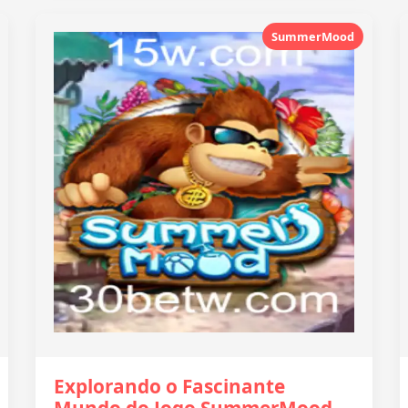
SummerMood
Explorando o Fascinante