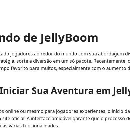
ndo de JellyBoom
stado jogadores ao redor do mundo com sua abordagem dive
ratégia, sorte e diversão em um só pacote. Recentemente, 
empo favorito para muitos, especialmente com o aumento 
Iniciar Sua Aventura em Jel
s online ou mesmo para jogadores experientes, o início da
site oficial. A interface amigável garante que o processo d
suas várias funcionalidades.