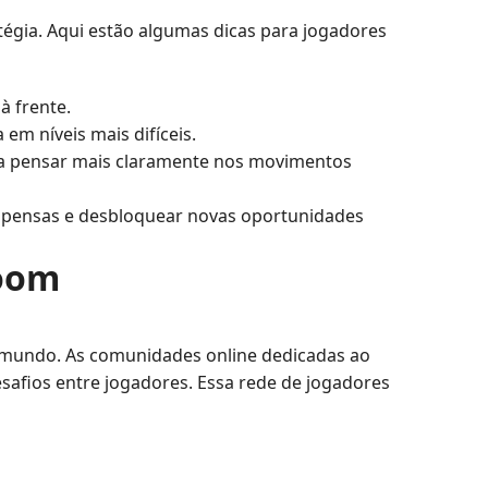
tégia. Aqui estão algumas dicas para jogadores
à frente.
em níveis mais difíceis.
 a pensar mais claramente nos movimentos
mpensas e desbloquear novas oportunidades
Boom
o mundo. As comunidades online dedicadas ao
safios entre jogadores. Essa rede de jogadores