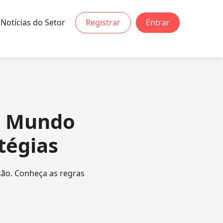
Notícias do Setor
Registrar
Entrar
te Mundo
tégias
são. Conheça as regras