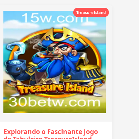
TreasureIsland
Explorando o Fascinante Jogo