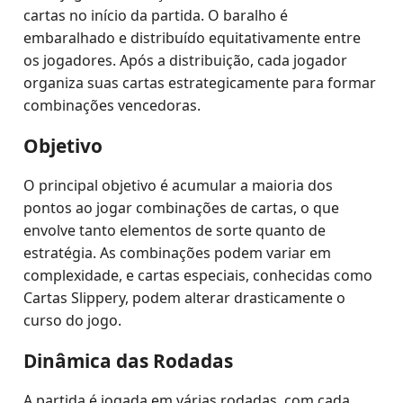
cartas no início da partida. O baralho é
embaralhado e distribuído equitativamente entre
os jogadores. Após a distribuição, cada jogador
organiza suas cartas estrategicamente para formar
combinações vencedoras.
Objetivo
O principal objetivo é acumular a maioria dos
pontos ao jogar combinações de cartas, o que
envolve tanto elementos de sorte quanto de
estratégia. As combinações podem variar em
complexidade, e cartas especiais, conhecidas como
Cartas Slippery, podem alterar drasticamente o
curso do jogo.
Dinâmica das Rodadas
A partida é jogada em várias rodadas, com cada