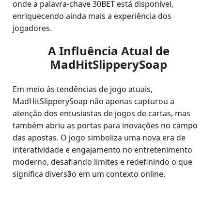
onde a palavra-chave 30BET está disponível,
enriquecendo ainda mais a experiência dos
jogadores.
A Influência Atual de
MadHitSlipperySoap
Em meio às tendências de jogo atuais,
MadHitSlipperySoap não apenas capturou a
atenção dos entusiastas de jogos de cartas, mas
também abriu as portas para inovações no campo
das apostas. O jogo simboliza uma nova era de
interatividade e engajamento no entretenimento
moderno, desafiando limites e redefinindo o que
significa diversão em um contexto online.