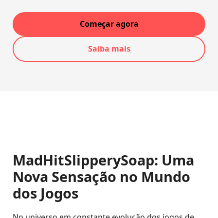
Começar agora
Saiba mais
MadHitSlipperySoap: Uma
Nova Sensação no Mundo
dos Jogos
No universo em constante evolução dos jogos de