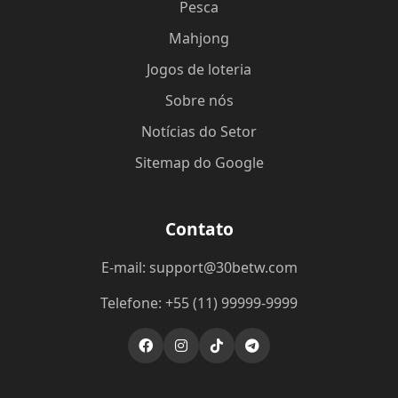
Pesca
Mahjong
Jogos de loteria
Sobre nós
Notícias do Setor
Sitemap do Google
Contato
E-mail:
support@30betw.com
Telefone: +55 (11) 99999-9999