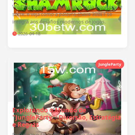
WildShamrock, um jogo que mescla estratégia e
sorte, e veja como a palavra-chave 30BET se
integra aos desafios modernos de jogos.
2026-04-18
JungleParty
Explorando o Mundo de
"JungleParty": Diversão, Estratégia
e Regras
Desvende o fascinante universo de JungleParty,