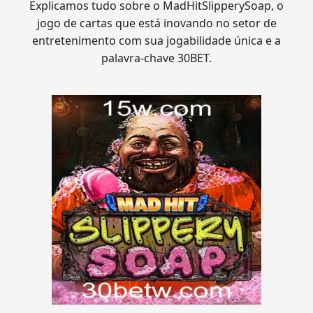
Explicamos tudo sobre o MadHitSlipperySoap, o
jogo de cartas que está inovando no setor de
entretenimento com sua jogabilidade única e a
palavra-chave 30BET.