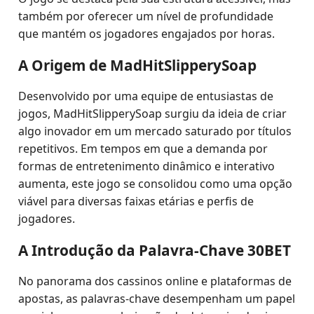
também por oferecer um nível de profundidade
que mantém os jogadores engajados por horas.
A Origem de MadHitSlipperySoap
Desenvolvido por uma equipe de entusiastas de
jogos, MadHitSlipperySoap surgiu da ideia de criar
algo inovador em um mercado saturado por títulos
repetitivos. Em tempos em que a demanda por
formas de entretenimento dinâmico e interativo
aumenta, este jogo se consolidou como uma opção
viável para diversas faixas etárias e perfis de
jogadores.
A Introdução da Palavra-Chave 30BET
No panorama dos cassinos online e plataformas de
apostas, as palavras-chave desempenham um papel