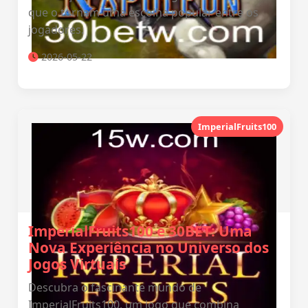
que o tornam uma escolha popular entre os
jogadores.
2026-05-22
ImperialFruits100
ImperialFruits100 e 30BET: Uma
Nova Experiência no Universo dos
Jogos Virtuais
Descubra o fascinante mundo de
ImperialFruits100, um jogo que combina