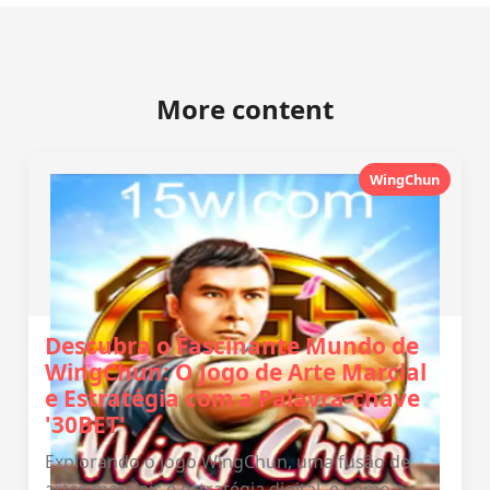
More content
WingChun
Descubra o Fascinante Mundo de
WingChun: O Jogo de Arte Marcial
e Estratégia com a Palavra-chave
'30BET'
Explorando o jogo WingChun, uma fusão de
artes marciais e estratégia digital, e como a