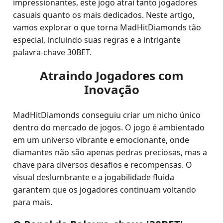
impressionantes, este jogo atrai tanto jogadores
casuais quanto os mais dedicados. Neste artigo,
vamos explorar o que torna MadHitDiamonds tão
especial, incluindo suas regras e a intrigante
palavra-chave 30BET.
Atraindo Jogadores com
Inovação
MadHitDiamonds conseguiu criar um nicho único
dentro do mercado de jogos. O jogo é ambientado
em um universo vibrante e emocionante, onde
diamantes não são apenas pedras preciosas, mas a
chave para diversos desafios e recompensas. O
visual deslumbrante e a jogabilidade fluida
garantem que os jogadores continuam voltando
para mais.