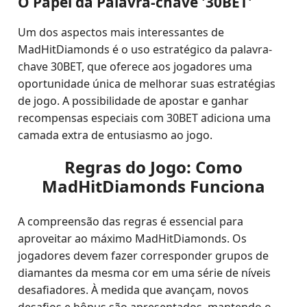
O Papel da Palavra-chave '30BET'
Um dos aspectos mais interessantes de
MadHitDiamonds é o uso estratégico da palavra-
chave 30BET, que oferece aos jogadores uma
oportunidade única de melhorar suas estratégias
de jogo. A possibilidade de apostar e ganhar
recompensas especiais com 30BET adiciona uma
camada extra de entusiasmo ao jogo.
Regras do Jogo: Como
MadHitDiamonds Funciona
A compreensão das regras é essencial para
aproveitar ao máximo MadHitDiamonds. Os
jogadores devem fazer corresponder grupos de
diamantes da mesma cor em uma série de níveis
desafiadores. À medida que avançam, novos