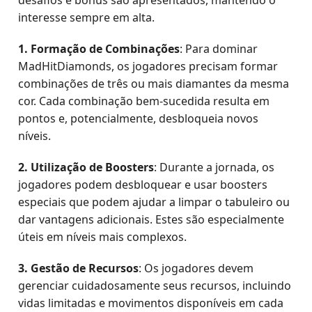
desafios e bônus são apresentados, mantendo o
interesse sempre em alta.
1. Formação de Combinações
: Para dominar
MadHitDiamonds, os jogadores precisam formar
combinações de três ou mais diamantes da mesma
cor. Cada combinação bem-sucedida resulta em
pontos e, potencialmente, desbloqueia novos
níveis.
2. Utilização de Boosters
: Durante a jornada, os
jogadores podem desbloquear e usar boosters
especiais que podem ajudar a limpar o tabuleiro ou
dar vantagens adicionais. Estes são especialmente
úteis em níveis mais complexos.
3. Gestão de Recursos
: Os jogadores devem
gerenciar cuidadosamente seus recursos, incluindo
vidas limitadas e movimentos disponíveis em cada