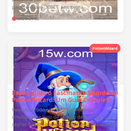
palavra-chave '30BET' se integra.
2026-04-02
PotionWizard
Explorando o Fascinante Mundo de
PotionWizard: Um Guia Completo
Descubra tudo sobre PotionWizard, o
emocionante jogo de criação de poções, suas
regras e como o evento 30BET está mudando o