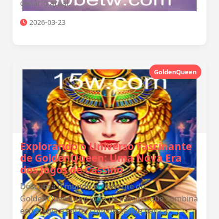
cenário atual.
2026-03-23
GoldenQueen
Explorando o Universo Fascinante
de GoldenQueen: Uma Nova Era
dos Jogos de Cassino
Descubra o mundo envolvente de
GoldenQueen, um jogo de cassino que combina
estratégia e sorte, com destaque para a