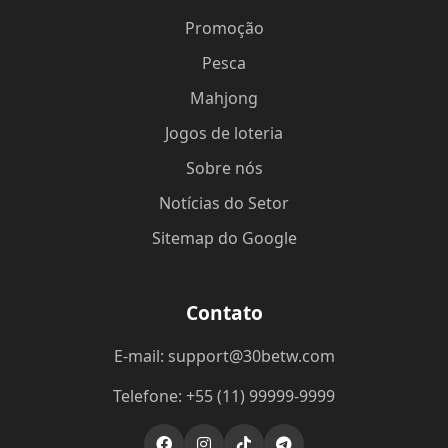
Promoção
Pesca
Mahjong
Jogos de loteria
Sobre nós
Notícias do Setor
Sitemap do Google
Contato
E-mail:
support@30betw.com
Telefone: +55 (11) 99999-9999