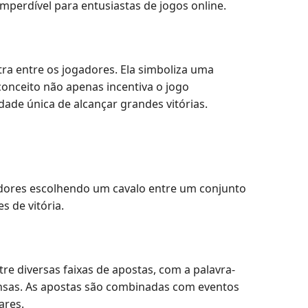
mperdível para entusiastas de jogos online.
a entre os jogadores. Ela simboliza uma
conceito não apenas incentiva o jogo
de única de alcançar grandes vitórias.
adores escolhendo um cavalo entre um conjunto
s de vitória.
e diversas faixas de apostas, com a palavra-
nsas. As apostas são combinadas com eventos
ares.