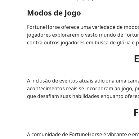
Modos de Jogo
FortuneHorse oferece uma variedade de modos d
jogadores explorarem o vasto mundo de Fortun
contra outros jogadores em busca de glória e 
E
A inclusão de eventos atuais adiciona uma ca
acontecimentos reais se incorporam ao jogo, 
que desafiam suas habilidades enquanto ofere
F
A comunidade de FortuneHorse é vibrante e em