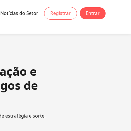
Notícias do Setor
Registrar
Entrar
ração e
ogos de
 estratégia e sorte,