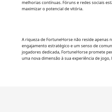
melhorias contínuas. Fóruns e redes sociais es
maximizar o potencial de vitória.
A riqueza de FortuneHorse não reside apenas no
engajamento estratégico e um senso de comun
jogadores dedicada, FortuneHorse promete per
uma nova dimensão à sua experiência de jogo, 