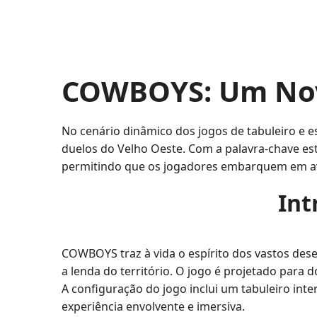
COWBOYS: Um Novo
No cenário dinâmico dos jogos de tabuleiro e 
duelos do Velho Oeste. Com a palavra-chave estr
permitindo que os jogadores embarquem em aven
In
COWBOYS traz à vida o espírito dos vastos des
a lenda do território. O jogo é projetado para
A configuração do jogo inclui um tabuleiro in
experiência envolvente e imersiva.