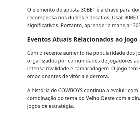
O elemento de aposta 30BET é a chave para do
recompensa nos duelos e desafios. Usar 30BET 
significativos. Portanto, aprender a manejar 
Eventos Atuais Relacionados ao Jogo
Com o recente aumento na popularidade dos j
organizados por comunidades de jogadores ao
intensa rivalidade e camaradagem. O jogo tem
emocionantes de vitória e derrota.
A história de COWBOYS continua a evoluir com 
combinação do tema do Velho Oeste com a dinâ
jogos de estratégia.