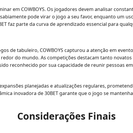
minar em COWBOYS. Os jogadores devem analisar constante
sabiamente pode virar o jogo a seu favor, enquanto um us
30BET faz parte da curva de aprendizado essencial para qu
ogos de tabuleiro, COWBOYS capturou a atenção em evento
 redor do mundo. As competições destacam tanto novatos 
 sido reconhecido por sua capacidade de reunir pessoas e
expansões planejadas e atualizações regulares, prometendo
mica inovadora de 30BET garante que o jogo se mantenha 
Considerações Finais