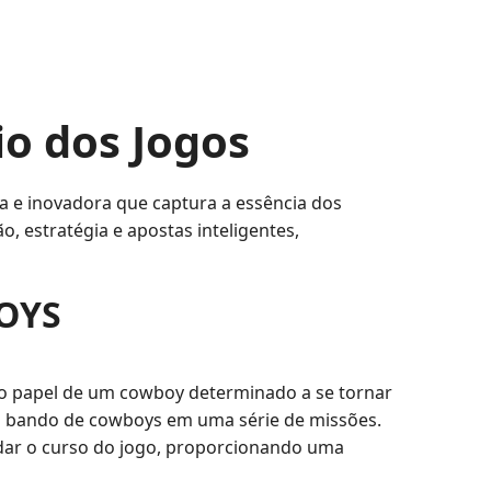
o dos Jogos
a e inovadora que captura a essência dos
, estratégia e apostas inteligentes,
OYS
 o papel de um cowboy determinado a se tornar
 um bando de cowboys em uma série de missões.
udar o curso do jogo, proporcionando uma