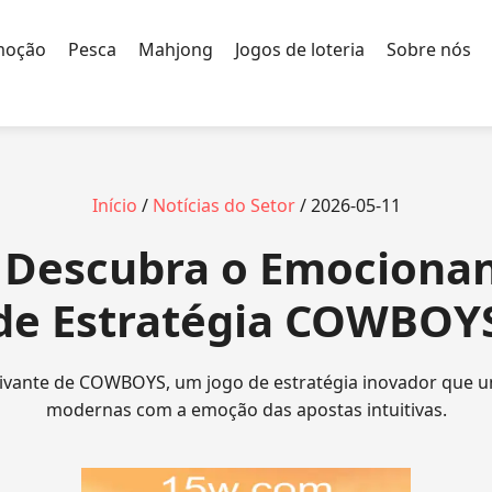
moção
Pesca
Mahjong
Jogos de loteria
Sobre nós
Início
/
Notícias do Setor
/ 2026-05-11
- Descubra o Emocionan
de Estratégia COWBOY
vante de COWBOYS, um jogo de estratégia inovador que une
modernas com a emoção das apostas intuitivas.