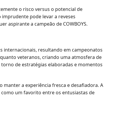
mente o risco versus o potencial de
o imprudente pode levar a reveses
alquer aspirante a campeão de COWBOYS.
s internacionais, resultando em campeonatos
quanto veteranos, criando uma atmosfera de
m torno de estratégias elaboradas e momentos
 manter a experiência fresca e desafiadora. A
como um favorito entre os entusiastas de