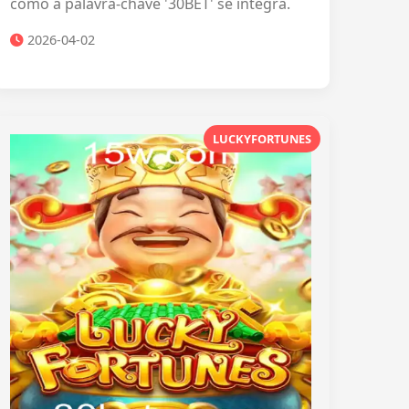
como a palavra-chave '30BET' se integra.
2026-04-02
LUCKYFORTUNES