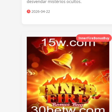
desvendar mistérios ocultos.
2026-04-22
InnerFireBonusBuy