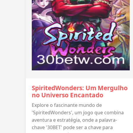
SpiritedWonders: Um Mergulho
no Universo Encantado
Explore o fascinante mundo de
'SpiritedWonders', um jogo que combina
aventura e estratégia, onde a palavra-
chave '30BET' pode ser a chave para